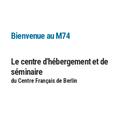
Bienvenue au M74
Le centre d’hébergement et de
séminaire
du Centre Français de Berlin
Le Centre Francais de Berlin (CFB) est depuis plus
de soixante ans un lieu emblématique au service de
l’amitié franco-allemande et un espace vibrant pour