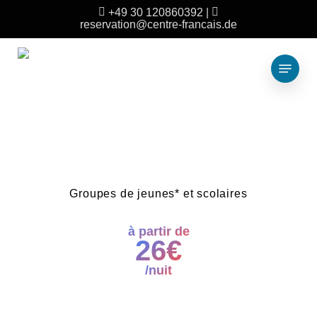
Skip
+49 30 120860392
|
reservation@centre-francais.de
to
main
Menu
content
Groupes de jeunes* et scolaires
à partir de
26€
/nuit