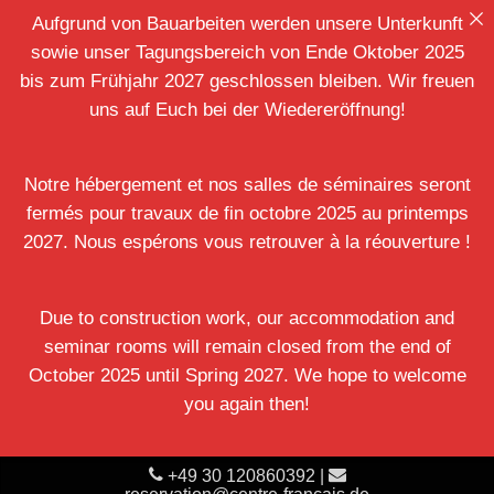
Skip
Aufgrund von Bauarbeiten werden unsere Unterkunft
to
sowie unser Tagungsbereich von Ende Oktober 2025
Close
main
bis zum Frühjahr 2027 geschlossen bleiben. Wir freuen
Menu
content
uns auf Euch bei der Wiedereröffnung!
Notre hébergement et nos salles de séminaires seront
fermés pour travaux de fin octobre 2025 au printemps
2027.
Nous espérons vous retrouver à la réouverture !
Due to construction work, our accommodation and
seminar rooms will remain closed from the end of
October 2025 until Spring 2027. We hope to welcome
you again then!
+49 30 120860392
|
reservation@centre-francais.de